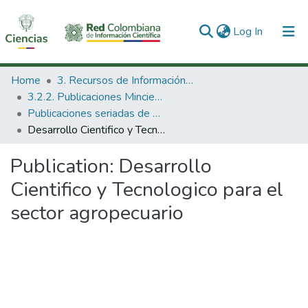
(current)
Log In
Communities & Collections
Home
3. Recursos de Información Científica y Tecnológica
3.2.2. Publicaciones Minciencias
All of DSpace
Publicaciones seriadas de Minciencias
Desarrollo Cientifico y Tecnologico para el sector agropecuario
Statistics
Publication:
Desarrollo
Cientifico y Tecnologico para el
sector agropecuario