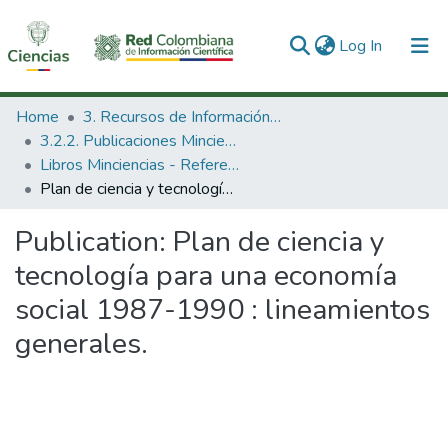
(current)
Log In
Communities & Collections
Home
3. Recursos de Información Científica y Tecnológica
3.2.2. Publicaciones Minciencias
All of DSpace
Libros Minciencias - Referenciales
Plan de ciencia y tecnología para una economía social 1987-1990 : lineamientos generales.
Statistics
Publication:
Plan de ciencia y
tecnología para una economía
social 1987-1990 : lineamientos
generales.