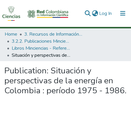
(current)
Log In
Communities & Collections
Home
3. Recursos de Información Científica y Tecnológica
3.2.2. Publicaciones Minciencias
All of DSpace
Libros Minciencias - Referenciales
Situación y perspectivas de la energía en Colombia : período 1975 - 1986.
Statistics
Publication:
Situación y
perspectivas de la energía en
Colombia : período 1975 - 1986.