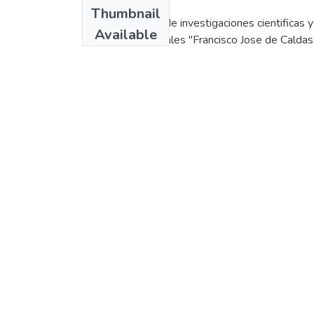
Publisher
Thumbnail
Fondo colobiano de investigaciones cientificas y
Available
proyectos especiales "Francisco Jose de Caldas