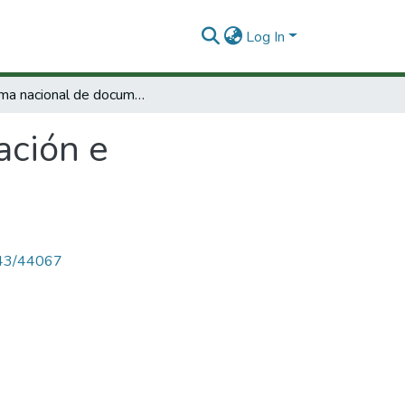
Log In
Sistema nacional de documentación e información científica y técnica.
ación e
4143/44067