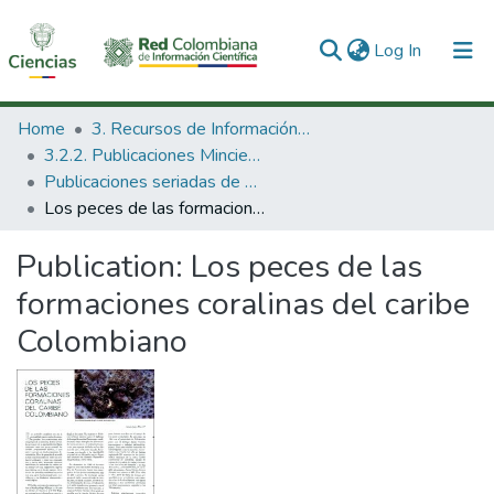
(current)
Log In
Communities & Collections
Home
3. Recursos de Información Científica y Tecnológica
3.2.2. Publicaciones Minciencias
All of DSpace
Publicaciones seriadas de Minciencias
Los peces de las formaciones coralinas del caribe Colombiano
Statistics
Publication:
Los peces de las
formaciones coralinas del caribe
Colombiano