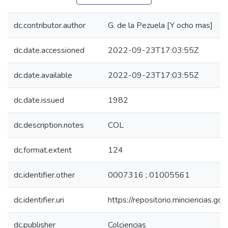
dc.contributor.author
G. de la Pezuela [Y ocho mas]
dc.date.accessioned
2022-09-23T17:03:55Z
dc.date.available
2022-09-23T17:03:55Z
dc.date.issued
1982
dc.description.notes
COL
dc.format.extent
124
dc.identifier.other
0007316 ; 01005561
dc.identifier.uri
https://repositorio.minciencias.
dc.publisher
Colciencias