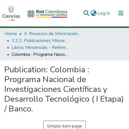
(current)
Log In
Communities & Collections
Home
3. Recursos de Información Científica y Tecnológica
3.2.2. Publicaciones Minciencias
All of DSpace
Libros Minciencias - Referenciales
Colombia : Programa Nacional de Investigaciones Científicas y Desarrollo Tecnológico ( I Etapa) / Banco.
Statistics
Publication:
Colombia :
Programa Nacional de
Investigaciones Científicas y
Desarrollo Tecnológico ( I Etapa)
/ Banco.
Simple item page