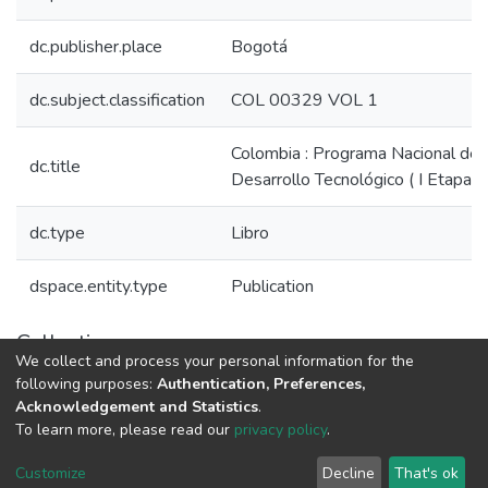
dc.publisher.place
Bogotá
dc.subject.classification
COL 00329 VOL 1
Colombia : Programa Nacional de I
dc.title
Desarrollo Tecnológico ( I Etapa) 
dc.type
Libro
dspace.entity.type
Publication
Collections
We collect and process your personal information for the
Libros Minciencias - Referenciales
following purposes:
Authentication, Preferences,
Acknowledgement and Statistics
.
To learn more, please read our
privacy policy
.
DSpace software
copyright © 2002-2026
LYRASIS
Cookie
Privacy
End User
Send
Customize
Decline
That's ok