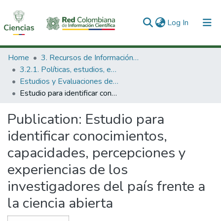
(current)
Log In
Communities & Collections
Home
3. Recursos de Información Científica y Tecnológica
3.2.1. Políticas, estudios, evaluaciones e indicadores de CTeI
All of DSpace
Estudios y Evaluaciones de CTel
Estudio para identificar conocimientos, capacidades, percepciones y experiencias de los investigadores del país frente a la ciencia abierta
Statistics
Publication:
Estudio para
identificar conocimientos,
capacidades, percepciones y
experiencias de los
investigadores del país frente a
la ciencia abierta