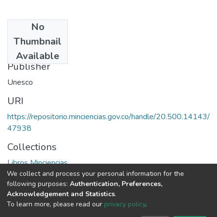
No
Date
Thumbnail
1980
Available
Publisher
Unesco
URI
https://repositorio.minciencias.gov.co/handle/20.500.14143/
47938
Collections
Libros Minciencias
We collect and process your personal information for the
following purposes:
Authentication, Preferences,
Full item page
Acknowledgement and Statistics
.
To learn more, please read our
privacy policy
.
DSpace software
copyright © 2002-2026
LYRASIS