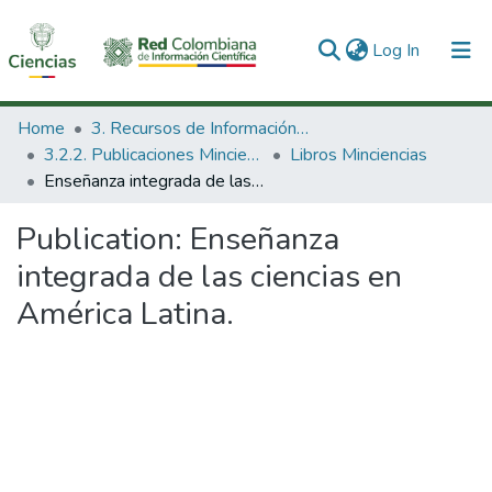
(current)
Log In
Communities & Collections
Home
3. Recursos de Información Científica y Tecnológica
3.2.2. Publicaciones Minciencias
Libros Minciencias
All of DSpace
Enseñanza integrada de las ciencias en América Latina.
Statistics
Publication:
Enseñanza
integrada de las ciencias en
América Latina.