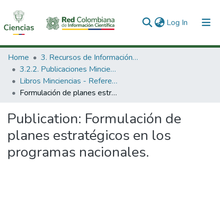
(current)
Log In
Communities & Collections
Home
3. Recursos de Información Científica y Tecnológica
3.2.2. Publicaciones Minciencias
All of DSpace
Libros Minciencias - Referenciales
Formulación de planes estratégicos en los programas nacionales.
Statistics
Publication:
Formulación de
planes estratégicos en los
programas nacionales.