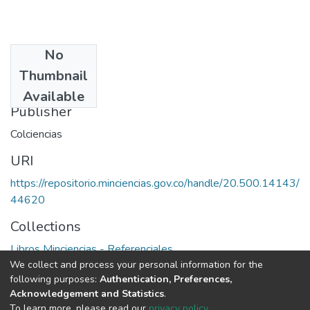
No
Date
Thumbnail
1996
Available
Publisher
Colciencias
URI
https://repositorio.minciencias.gov.co/handle/20.500.14143/
44620
Collections
Libros Minciencias - Referenciales
We collect and process your personal information for the
following purposes:
Authentication, Preferences,
Full item page
Acknowledgement and Statistics
.
To learn more, please read our
privacy policy
.