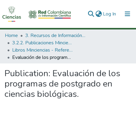
(current)
Log In
Communities & Collections
Home
3. Recursos de Información Científica y Tecnológica
3.2.2. Publicaciones Minciencias
All of DSpace
Libros Minciencias - Referenciales
Evaluación de los programas de postgrado en ciencias biológicas.
Statistics
Publication:
Evaluación de los
programas de postgrado en
ciencias biológicas.