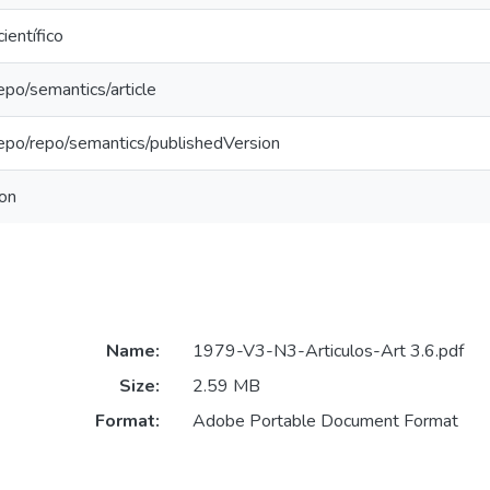
científico
repo/semantics/article
repo/repo/semantics/publishedVersion
ion
Name:
1979-V3-N3-Articulos-Art 3.6.pdf
Size:
2.59 MB
Format:
Adobe Portable Document Format