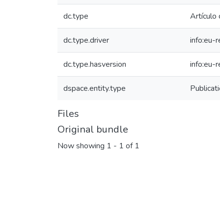
dc.type
Artículo 
dc.type.driver
info:eu-
dc.type.hasversion
info:eu-
dspace.entity.type
Publicat
Files
Original bundle
Now showing
1 - 1 of 1