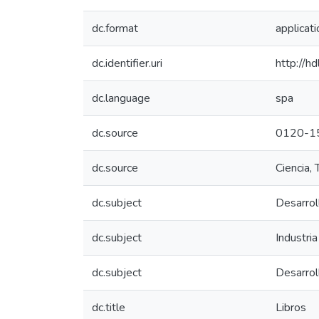
dc.format
applicati
dc.identifier.uri
http://h
dc.language
spa
dc.source
0120-1
dc.source
Ciencia,
dc.subject
Desarrol
dc.subject
Industri
dc.subject
Desarroll
dc.title
Libros