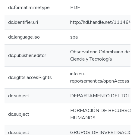
dc.format.mimetype
PDF
dc.identifier.uri
http://hdl.handle.net/11146/6
dc.language.iso
spa
Observatorio Colombiano de
dc.publisher.editor
Ciencia y Tecnología
info:eu-
dc.rights.accesRights
repo/semantics/openAccess
dc.subject
DEPARTAMENTO DEL TOLI
FORMACIÓN DE RECURSOS
dc.subject
HUMANOS
dc.subject
GRUPOS DE INVESTIGACIÓ