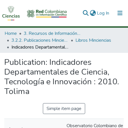
(current)
Log In
Communities & Collections
Home
3. Recursos de Información Científica y Tecnológica
3.2.2. Publicaciones Minciencias
Libros Minciencias
All of DSpace
Indicadores Departamentales de Ciencia, Tecnología e Innovación : 2010. Tolima
Statistics
Publication:
Indicadores
Departamentales de Ciencia,
Tecnología e Innovación : 2010.
Tolima
Simple item page
Observatorio Colombiano de