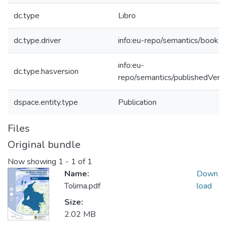
dc.type
Libro
dc.type.driver
info:eu-repo/semantics/book
info:eu-
dc.type.hasversion
repo/semantics/publishedVersi
dspace.entity.type
Publication
Files
Original bundle
Now showing
1 - 1 of 1
Name:
Down
Tolima.pdf
load
Size:
2.02 MB