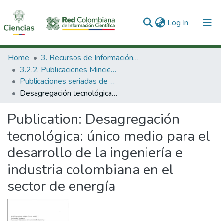
(current)
Log In
Communities & Collections
Home
3. Recursos de Información Científica y Tecnológica
3.2.2. Publicaciones Minciencias
All of DSpace
Publicaciones seriadas de Minciencias
Desagregación tecnológica: único medio para el desarrollo de la ingeniería e industria colombiana en el sector de energía
Statistics
Publication:
Desagregación
tecnológica: único medio para el
desarrollo de la ingeniería e
industria colombiana en el
sector de energía