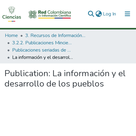
(current)
Log In
Communities & Collections
Home
3. Recursos de Información Científica y Tecnológica
3.2.2. Publicaciones Minciencias
All of DSpace
Publicaciones seriadas de Minciencias
La información y el desarrollo de los pueblos
Statistics
Publication:
La información y el
desarrollo de los pueblos