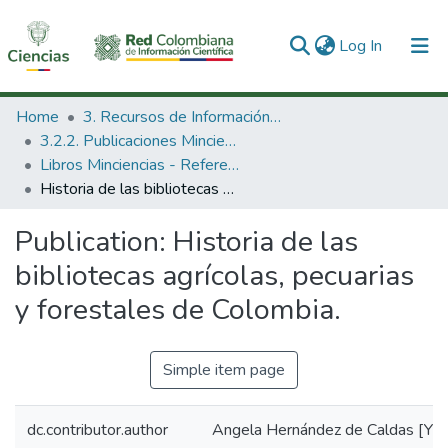
(current)
Log In
Communities & Collections
Home
3. Recursos de Información Científica y Tecnológica
3.2.2. Publicaciones Minciencias
All of DSpace
Libros Minciencias - Referenciales
Historia de las bibliotecas agrícolas, pecuarias y forestales de Colombia.
Statistics
Publication:
Historia de las
bibliotecas agrícolas, pecuarias
y forestales de Colombia.
Simple item page
dc.contributor.author
Angela Hernández de Caldas [Y u