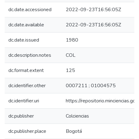
dc.date.accessioned
2022-09-23T16:56:05Z
dc.date.available
2022-09-23T16:56:05Z
dc.date.issued
1980
dc.description.notes
COL
dc.format.extent
125
dc.identifier.other
0007211 ; 01004575
dc.identifier.uri
https://repositorio.minciencias.
dc.publisher
Colciencias
dc.publisher.place
Bogotá