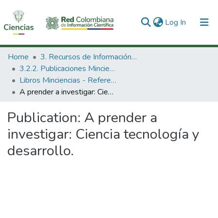
(current)
Log In
Communities & Collections
Home
3. Recursos de Información Científica y Tecnológica
3.2.2. Publicaciones Minciencias
All of DSpace
Libros Minciencias - Referenciales
A prender a investigar: Ciencia tecnología y desarrollo.
Statistics
Publication:
A prender a
investigar: Ciencia tecnología y
desarrollo.