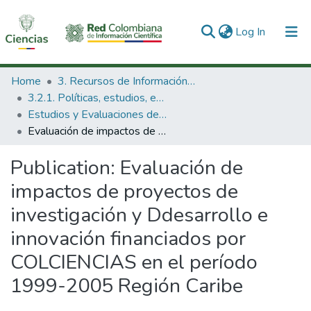
(current)
Log In
Communities & Collections
Home
3. Recursos de Información Científica y Tecnológica
3.2.1. Políticas, estudios, evaluaciones e indicadores de CTeI
All of DSpace
Estudios y Evaluaciones de CTel
Evaluación de impactos de proyectos de investigación y Ddesarrollo e innovación financiados por COLCIENCIAS en el período 1999-2005 Región Caribe
Statistics
Publication:
Evaluación de
impactos de proyectos de
investigación y Ddesarrollo e
innovación financiados por
COLCIENCIAS en el período
1999-2005 Región Caribe