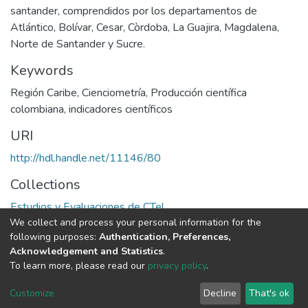
santander, comprendidos por los departamentos de
Atlántico, Bolívar, Cesar, Còrdoba, La Guajira, Magdalena,
Norte de Santander y Sucre.
Keywords
Región Caribe
,
Cienciometría
,
Producción científica
colombiana
,
indicadores científicos
URI
http://hdl.handle.net/11146/80
Collections
Estudios y Evaluaciones de CTel
We collect and process your personal information for the
following purposes:
Authentication, Preferences,
Full item page
Acknowledgement and Statistics
.
To learn more, please read our
privacy policy
.
DSpace software
copyright © 2002-2026
LYRASIS
Cookie
Privacy
End User
Send
Customize
Decline
That's ok
settings
policy
Agreement
Feedback