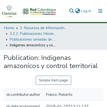
(current)
Log In
Communities & Collections
Home
3. Recursos de Información Científica y Tecnológica
3.2.2. Publicaciones Minciencias
All of DSpace
Publicaciones seriadas de Minciencias
Indigenas amazonícos y control territorial
Statistics
Publication:
Indigenas
amazonícos y control territorial
Simple item page
dc.contributor.author
Franco, Roberto
dc.date.accessioned
2018-01-25T13:11:13Z