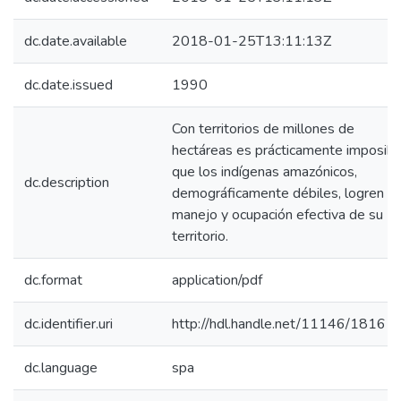
dc.date.available
2018-01-25T13:11:13Z
dc.date.issued
1990
Con territorios de millones de
hectáreas es prácticamente imposibl
que los indígenas amazónicos,
dc.description
demográficamente débiles, logren u
manejo y ocupación efectiva de su
territorio.
dc.format
application/pdf
dc.identifier.uri
http://hdl.handle.net/11146/1816
dc.language
spa