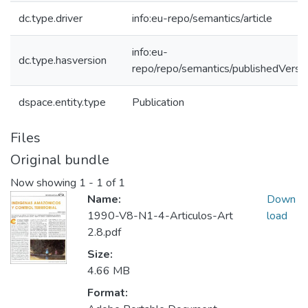
dc.type.driver
info:eu-repo/semantics/article
info:eu-
dc.type.hasversion
repo/repo/semantics/publishedVersi
dspace.entity.type
Publication
Files
Original bundle
Now showing
1 - 1 of 1
Name:
Down
1990-V8-N1-4-Articulos-Art
load
2.8.pdf
Size:
4.66 MB
Format: