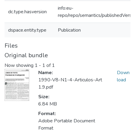
info:eu-
dc.type.hasversion
repo/repo/semantics/publishedVersi
dspace.entity.type
Publication
Files
Original bundle
Now showing
1 - 1 of 1
Name:
Down
1990-V8-N1-4-Articulos-Art
load
1.9.pdf
Size:
6.84 MB
Format:
Adobe Portable Document
Format