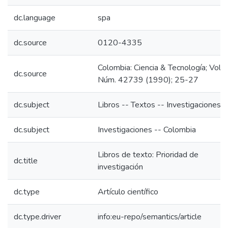
dc.language
spa
dc.source
0120-4335
Colombia: Ciencia & Tecnología; Vol. 8
dc.source
Núm. 42739 (1990); 25-27
dc.subject
Libros -- Textos -- Investigaciones
dc.subject
Investigaciones -- Colombia
Libros de texto: Prioridad de
dc.title
investigación
dc.type
Artículo científico
dc.type.driver
info:eu-repo/semantics/article