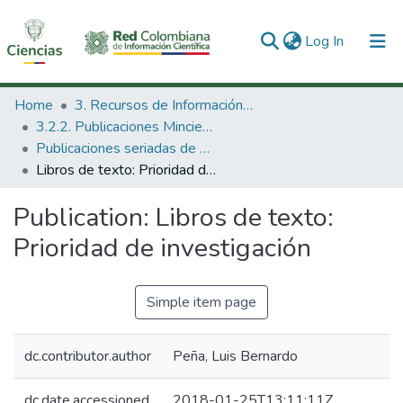
(current)
Log In
Communities & Collections
Home
3. Recursos de Información Científica y Tecnológica
3.2.2. Publicaciones Minciencias
All of DSpace
Publicaciones seriadas de Minciencias
Libros de texto: Prioridad de investigación
Statistics
Publication:
Libros de texto:
Prioridad de investigación
Simple item page
dc.contributor.author
Peña, Luis Bernardo
dc.date.accessioned
2018-01-25T13:11:11Z