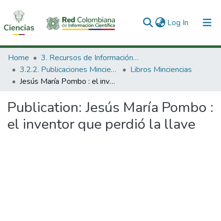
(current)
Log In
Communities & Collections
Home
3. Recursos de Información Científica y Tecnológica
3.2.2. Publicaciones Minciencias
Libros Minciencias
All of DSpace
Jesús María Pombo : el inventor que perdió la llave
Statistics
Publication:
Jesús María Pombo :
el inventor que perdió la llave