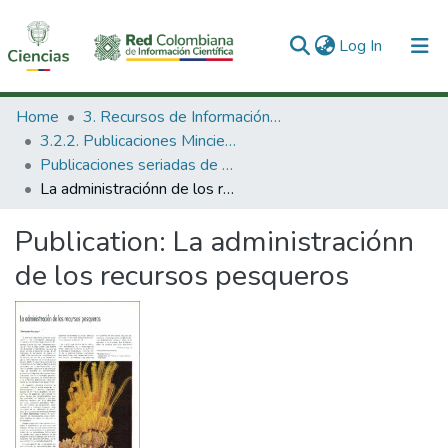
(current)
Log In
Communities & Collections
Home
3. Recursos de Información Científica y Tecnológica
3.2.2. Publicaciones Minciencias
All of DSpace
Publicaciones seriadas de Minciencias
La administraciónn de los recursos pesqueros
Statistics
Publication:
La administraciónn
de los recursos pesqueros