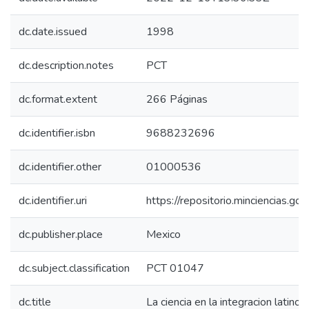
dc.date.issued
1998
dc.description.notes
PCT
dc.format.extent
266 Páginas
dc.identifier.isbn
9688232696
dc.identifier.other
01000536
dc.identifier.uri
https://repositorio.minciencias.
dc.publisher.place
Mexico
dc.subject.classification
PCT 01047
dc.title
La ciencia en la integracion latino