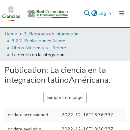
(current)
Log In
Communities & Collections
Home
3. Recursos de Información Científica y Tecnológica
3.2.2. Publicaciones Minciencias
All of DSpace
Libros Minciencias - Referenciales
La ciencia en la integracion latinoAméricana.
Statistics
Publication:
La ciencia en la
integracion latinoAméricana.
Simple item page
dc.date.accessioned
2022-12-16T13:36:33Z
dc.date.available
2022-12-16T13:36:33Z