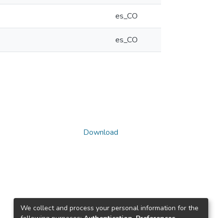
es_CO
es_CO
Download
We collect and process your personal information for the