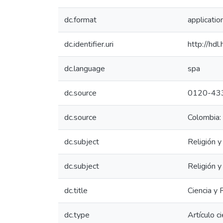
dc.format
applicatio
dc.identifier.uri
http://hd
dc.language
spa
dc.source
0120-43
dc.source
Colombia:
dc.subject
Religión y
dc.subject
Religión y 
dc.title
Ciencia y 
dc.type
Artículo ci