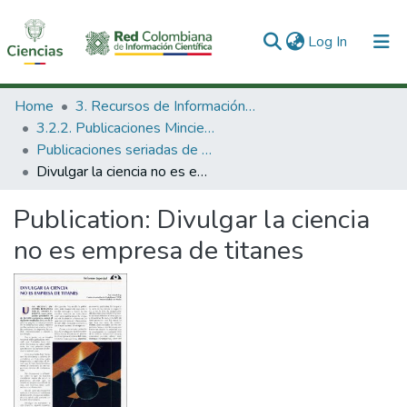
(current)
Log In
Communities & Collections
Home
3. Recursos de Información Científica y Tecnológica
3.2.2. Publicaciones Minciencias
All of DSpace
Publicaciones seriadas de Minciencias
Divulgar la ciencia no es empresa de titanes
Statistics
Publication:
Divulgar la ciencia
no es empresa de titanes