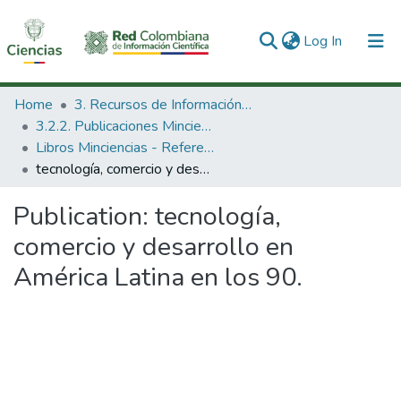
(current)
Log In
Communities & Collections
Home
3. Recursos de Información Científica y Tecnológica
3.2.2. Publicaciones Minciencias
All of DSpace
Libros Minciencias - Referenciales
tecnología, comercio y desarrollo en América Latina en los 90.
Statistics
Publication:
tecnología,
comercio y desarrollo en
América Latina en los 90.