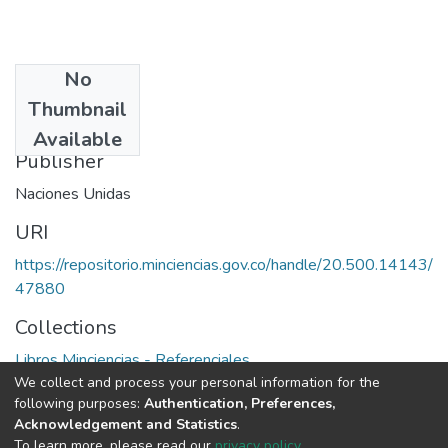
No
Date
Thumbnail
1990
Available
Publisher
Naciones Unidas
URI
https://repositorio.minciencias.gov.co/handle/20.500.14143/
47880
Collections
Libros Minciencias - Referenciales
We collect and process your personal information for the
following purposes:
Authentication, Preferences,
Full item page
Acknowledgement and Statistics
.
To learn more, please read our
privacy policy
.