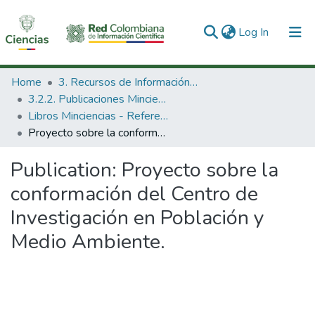
(current)
Log In
Communities & Collections
Home
3. Recursos de Información Científica y Tecnológica
3.2.2. Publicaciones Minciencias
All of DSpace
Libros Minciencias - Referenciales
Proyecto sobre la conformación del Centro de Investigación en Población y Medio Ambiente.
Statistics
Publication:
Proyecto sobre la
conformación del Centro de
Investigación en Población y
Medio Ambiente.