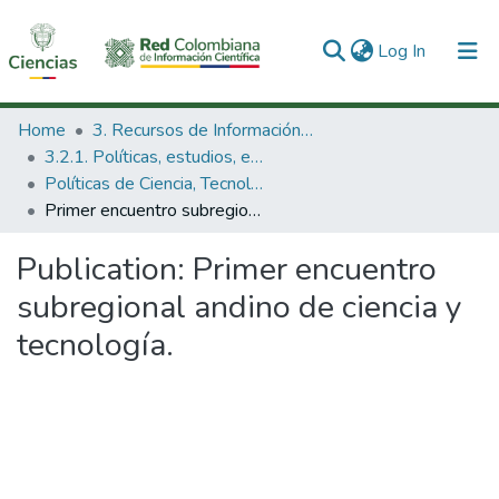
(current)
Log In
Communities & Collections
Home
3. Recursos de Información Científica y Tecnológica
3.2.1. Políticas, estudios, evaluaciones e indicadores de CTeI
All of DSpace
Políticas de Ciencia, Tecnología e Innovación
Primer encuentro subregional andino de ciencia y tecnología.
Statistics
Publication:
Primer encuentro
subregional andino de ciencia y
tecnología.