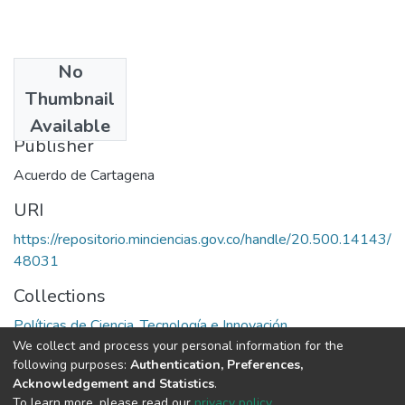
No
Date
Thumbnail
1980
Available
Publisher
Acuerdo de Cartagena
URI
https://repositorio.minciencias.gov.co/handle/20.500.14143/
48031
Collections
Políticas de Ciencia, Tecnología e Innovación
We collect and process your personal information for the
following purposes:
Authentication, Preferences,
Full item page
Acknowledgement and Statistics
.
To learn more, please read our
privacy policy
.