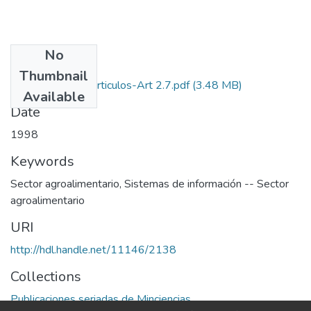
No
Files
Thumbnail
1998-V16-N2-Articulos-Art 2.7.pdf
(3.48 MB)
Available
Date
1998
Keywords
Sector agroalimentario
,
Sistemas de información -- Sector
agroalimentario
URI
http://hdl.handle.net/11146/2138
Collections
Publicaciones seriadas de Minciencias