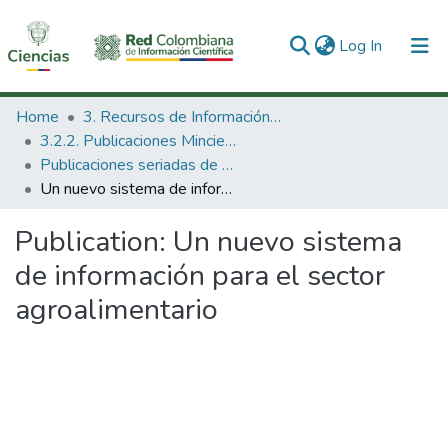
(current)
Log In
Communities & Collections
Home
3. Recursos de Información Científica y Tecnológica
3.2.2. Publicaciones Minciencias
All of DSpace
Publicaciones seriadas de Minciencias
Un nuevo sistema de información para el sector agroalimentario
Statistics
Publication:
Un nuevo sistema
de información para el sector
agroalimentario