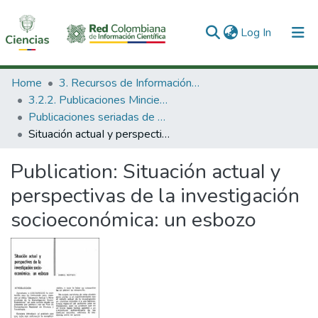
(current)
Log In
Communities & Collections
Home
3. Recursos de Información Científica y Tecnológica
3.2.2. Publicaciones Minciencias
All of DSpace
Publicaciones seriadas de Minciencias
Situación actuaI y perspectivas de la investigación socioeconómica: un esbozo
Statistics
Publication:
Situación actuaI y
perspectivas de la investigación
socioeconómica: un esbozo