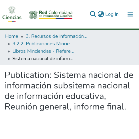
(current)
Log In
Communities & Collections
Home
3. Recursos de Información Científica y Tecnológica
3.2.2. Publicaciones Minciencias
All of DSpace
Libros Minciencias - Referenciales
Sistema nacional de información subsitema nacional de información educativa, Reunión general, informe final.
Statistics
Publication:
Sistema nacional de
información subsitema nacional
de información educativa,
Reunión general, informe final.