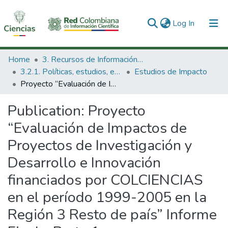
(current)
Log In
Communities & Collections
Home
3. Recursos de Información Científica y Tecnológica
3.2.1. Políticas, estudios, evaluaciones e indicadores de CTeI
Estudios de Impacto
All of DSpace
Proyecto “Evaluación de Impactos de Proyectos de Investigación y Desarrollo e Innovación financiados por COLCIENCIAS en el período 1999-2005 en la Región 3 Resto de país” Informe Final - Parte 1
Statistics
Publication:
Proyecto
“Evaluación de Impactos de
Proyectos de Investigación y
Desarrollo e Innovación
financiados por COLCIENCIAS
en el período 1999-2005 en la
Región 3 Resto de país” Informe