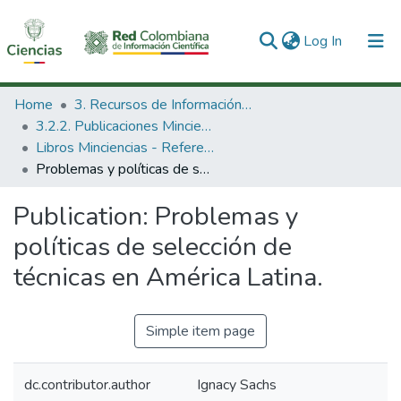
(current)
Log In
Communities & Collections
Home
3. Recursos de Información Científica y Tecnológica
3.2.2. Publicaciones Minciencias
All of DSpace
Libros Minciencias - Referenciales
Problemas y políticas de selección de técnicas en América Latina.
Statistics
Publication:
Problemas y
políticas de selección de
técnicas en América Latina.
Simple item page
dc.contributor.author
Ignacy Sachs