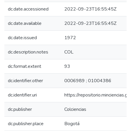
dc.date.accessioned
2022-09-23T16:55:45Z
dc.date.available
2022-09-23T16:55:45Z
dc.date.issued
1972
dc.description.notes
COL
dc.format.extent
93
dc.identifier.other
0006989 ; 01004386
dc.identifier.uri
https://repositorio.minciencias
dc.publisher
Colciencias
dc.publisher.place
Bogotá