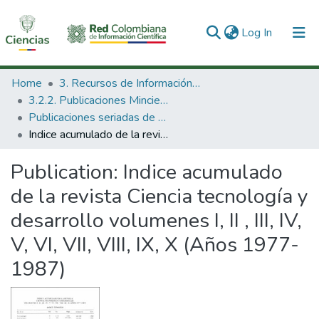
(current)
Log In
Communities & Collections
Home
3. Recursos de Información Científica y Tecnológica
3.2.2. Publicaciones Minciencias
All of DSpace
Publicaciones seriadas de Minciencias
Indice acumulado de la revista Ciencia tecnología y desarrollo volumenes I, II , III, IV, V, VI, VII, VIII, IX, X (Años 1977- 1987)
Statistics
Publication:
Indice acumulado
de la revista Ciencia tecnología y
desarrollo volumenes I, II , III, IV,
V, VI, VII, VIII, IX, X (Años 1977-
1987)