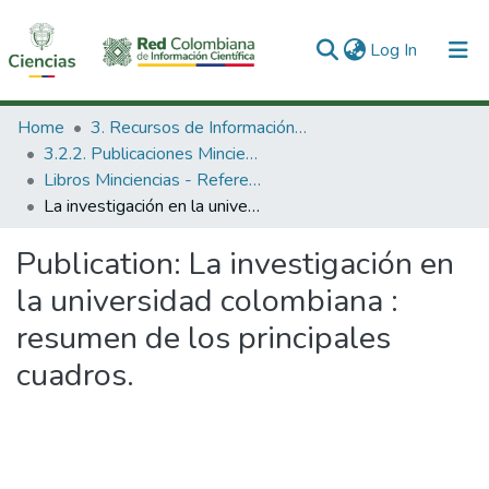
(current)
Log In
Communities & Collections
Home
3. Recursos de Información Científica y Tecnológica
3.2.2. Publicaciones Minciencias
All of DSpace
Libros Minciencias - Referenciales
La investigación en la universidad colombiana : resumen de los principales cuadros.
Statistics
Publication:
La investigación en
la universidad colombiana :
resumen de los principales
cuadros.