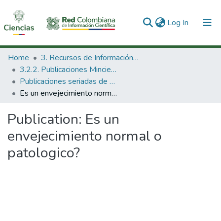
(current)
Log In
Communities & Collections
Home
3. Recursos de Información Científica y Tecnológica
3.2.2. Publicaciones Minciencias
All of DSpace
Publicaciones seriadas de Minciencias
Es un envejecimiento normal o patologico?
Statistics
Publication:
Es un
envejecimiento normal o
patologico?