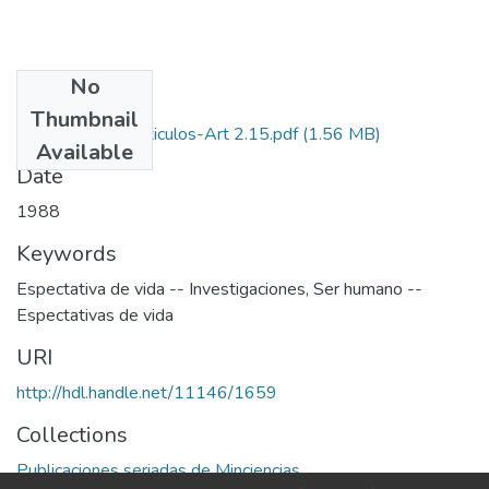
No
Files
Thumbnail
1988-V6-N2-Articulos-Art 2.15.pdf
(1.56 MB)
Available
Date
1988
Keywords
Espectativa de vida -- Investigaciones
,
Ser humano --
Espectativas de vida
URI
http://hdl.handle.net/11146/1659
Collections
Publicaciones seriadas de Minciencias