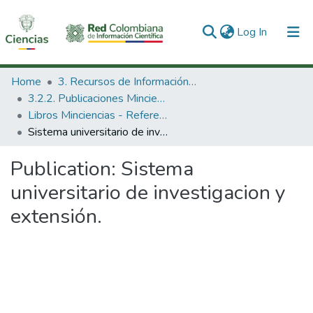
(current)
Log In
Communities & Collections
Home
3. Recursos de Información Científica y Tecnológica
3.2.2. Publicaciones Minciencias
All of DSpace
Libros Minciencias - Referenciales
Sistema universitario de investigacion y extensión.
Statistics
Publication:
Sistema
universitario de investigacion y
extensión.