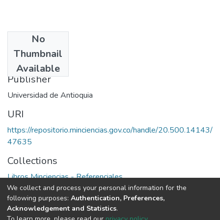
No
Date
Thumbnail
1991
Available
Publisher
Universidad de Antioquia
URI
https://repositorio.minciencias.gov.co/handle/20.500.14143/
47635
Collections
Libros Minciencias - Referenciales
We collect and process your personal information for the
following purposes:
Authentication, Preferences,
Full item page
Acknowledgement and Statistics
.
To learn more, please read our
privacy policy
.