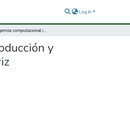
Log In
Inteligencia computacional introducción y aplicaciones en visión y control senso-motriz
roducción y
iz