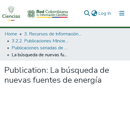
(current)
Log In
Communities & Collections
Home
3. Recursos de Información Científica y Tecnológica
3.2.2. Publicaciones Minciencias
All of DSpace
Publicaciones seriadas de Minciencias
La búsqueda de nuevas fuentes de energía
Statistics
Publication:
La búsqueda de
nuevas fuentes de energía