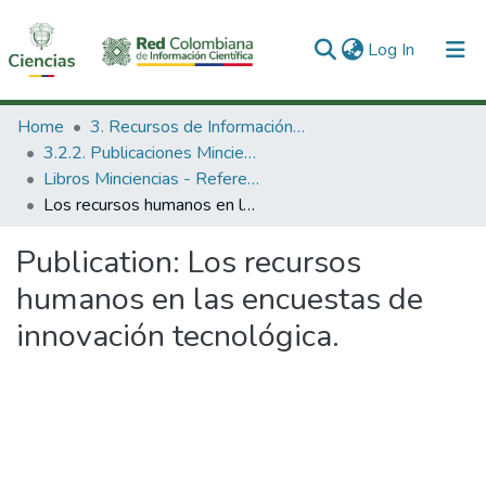
(current)
Log In
Communities & Collections
Home
3. Recursos de Información Científica y Tecnológica
3.2.2. Publicaciones Minciencias
All of DSpace
Libros Minciencias - Referenciales
Los recursos humanos en las encuestas de innovación tecnológica.
Statistics
Publication:
Los recursos
humanos en las encuestas de
innovación tecnológica.