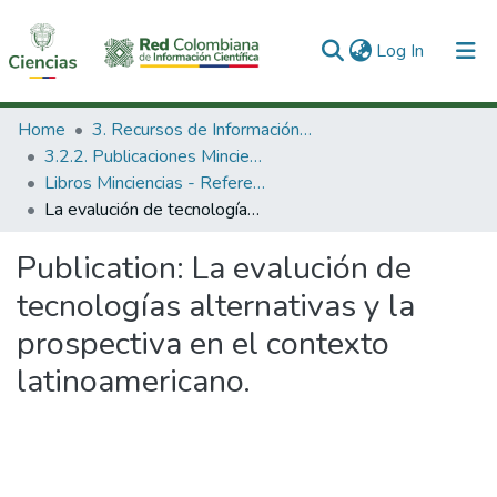
(current)
Log In
Communities & Collections
Home
3. Recursos de Información Científica y Tecnológica
3.2.2. Publicaciones Minciencias
All of DSpace
Libros Minciencias - Referenciales
La evalución de tecnologías alternativas y la prospectiva en el contexto latinoamericano.
Statistics
Publication:
La evalución de
tecnologías alternativas y la
prospectiva en el contexto
latinoamericano.