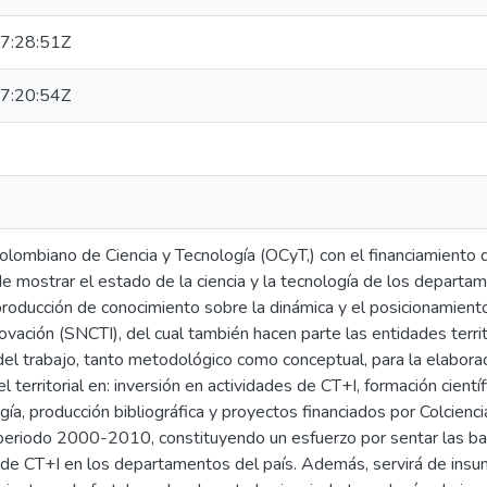
7:28:51Z
7:20:54Z
olombiano de Ciencia y Tecnología (OCyT,) con el financiamiento d
de mostrar el estado de la ciencia y la tecnología de los depart
roducción de conocimiento sobre la dinámica y el posicionamient
ovación (SNCTI), del cual también hacen parte las entidades territ
el trabajo, tanto metodológico como conceptual, para la elabora
l territorial en: inversión en actividades de CT+I, formación cient
ogía, producción bibliográfica y proyectos financiados por Colcienc
 periodo 2000-2010, constituyendo un esfuerzo por sentar las ba
de CT+I en los departamentos del país. Además, servirá de insumo 