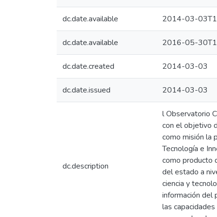
dc.date.available
2014-03-03T1
dc.date.available
2016-05-30T1
dc.date.created
2014-03-03
dc.date.issued
2014-03-03
l Observatorio C
con el objetivo 
como misión la p
Tecnología e Inn
como producto d
dc.description
del estado a nive
ciencia y tecnol
información del
las capacidades 