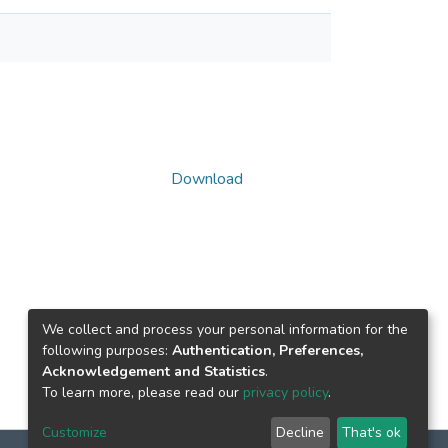
Download
We collect and process your personal information for the
following purposes:
Authentication, Preferences,
Acknowledgement and Statistics
.
To learn more, please read our
privacy policy
.
Customize
Decline
That's ok