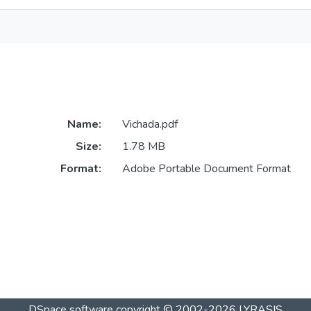
Name:
Vichada.pdf
Size:
1.78 MB
Format:
Adobe Portable Document Format
DSpace software
copyright © 2002-2026
LYRASIS