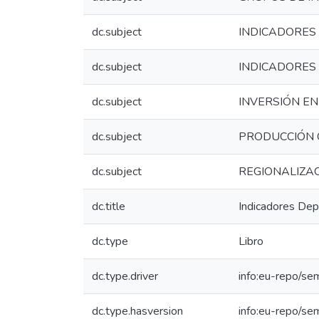
dc.subject
INDICADORES
dc.subject
INDICADORES 
dc.subject
INVERSIÓN EN
dc.subject
PRODUCCIÓN C
dc.subject
REGIONALIZAC
dc.title
Indicadores Dep
dc.type
Libro
dc.type.driver
info:eu-repo/se
dc.type.hasversion
info:eu-repo/se