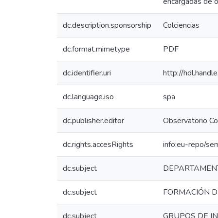
encargadas de ori
dc.description.sponsorship
Colciencias
dc.format.mimetype
PDF
dc.identifier.uri
http://hdl.hand
dc.language.iso
spa
dc.publisher.editor
Observatorio Co
dc.rights.accesRights
info:eu-repo/se
dc.subject
DEPARTAMENT
dc.subject
FORMACIÓN 
dc.subject
GRUPOS DE I