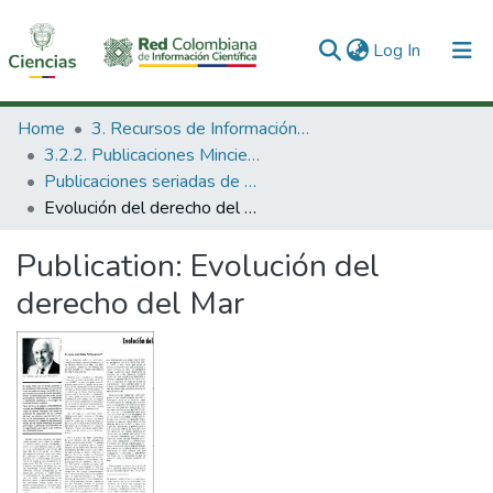
(current)
Log In
Communities & Collections
Home
3. Recursos de Información Científica y Tecnológica
3.2.2. Publicaciones Minciencias
All of DSpace
Publicaciones seriadas de Minciencias
Evolución del derecho del Mar
Statistics
Publication:
Evolución del
derecho del Mar