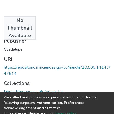
No
Date
Thumbnail
1994
Available
Publisher
Guadalupe
URI
https://repositorio.minciencias.gov.co/handle/20.500.14143/
47514
Collections
Libros Minciencias - Referenciales
We collect and process your personal information for the
following purposes:
Authentication, Preferences,
Full item page
Acknowledgement and Statistics
.
To learn more, please read our
privacy policy
.