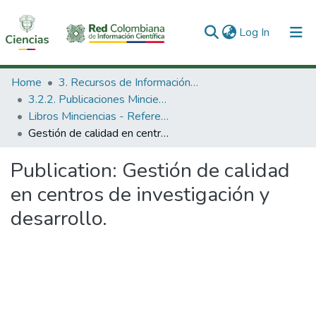
(current)
Log In
Communities & Collections
Home
3. Recursos de Información Científica y Tecnológica
3.2.2. Publicaciones Minciencias
All of DSpace
Libros Minciencias - Referenciales
Gestión de calidad en centros de investigación y desarrollo.
Statistics
Publication:
Gestión de calidad
en centros de investigación y
desarrollo.