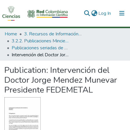
(current)
Log In
Communities & Collections
Home
3. Recursos de Información Científica y Tecnológica
3.2.2. Publicaciones Minciencias
All of DSpace
Publicaciones seriadas de Minciencias
Intervención del Doctor Jorge Mendez Munevar Presidente FEDEMETAL
Statistics
Publication:
Intervención del
Doctor Jorge Mendez Munevar
Presidente FEDEMETAL