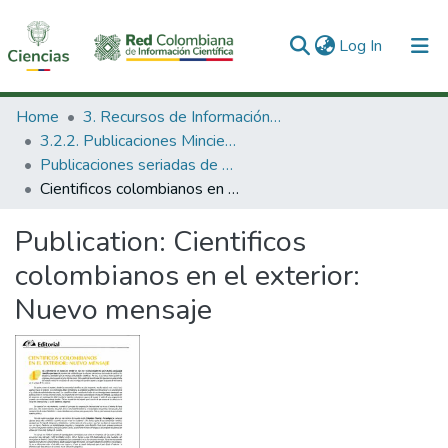
(current)
Log In
Communities & Collections
Home
3. Recursos de Información Científica y Tecnológica
3.2.2. Publicaciones Minciencias
All of DSpace
Publicaciones seriadas de Minciencias
Cientificos colombianos en el exterior: Nuevo mensaje
Statistics
Publication:
Cientificos
colombianos en el exterior:
Nuevo mensaje