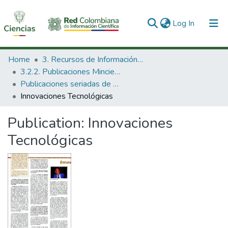
(current)
Log In
Communities & Collections
Home
3. Recursos de Información Científica y Tecnológica
3.2.2. Publicaciones Minciencias
All of DSpace
Publicaciones seriadas de Minciencias
Innovaciones Tecnológicas
Statistics
Publication:
Innovaciones
Tecnológicas