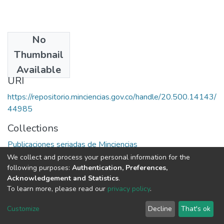
No
Publisher
Thumbnail
Colciencias
Available
URI
https://repositorio.minciencias.gov.co/handle/20.500.14143/
44985
Collections
Publicaciones seriadas de Minciencias
We collect and process your personal information for the
Full item page
following purposes:
Authentication, Preferences,
Acknowledgement and Statistics
.
To learn more, please read our
privacy policy
.
DSpace software
copyright © 2002-2026
LYRASIS
Cookie
Privacy
End User
Send
Customize
Decline
That's ok
settings
policy
Agreement
Feedback