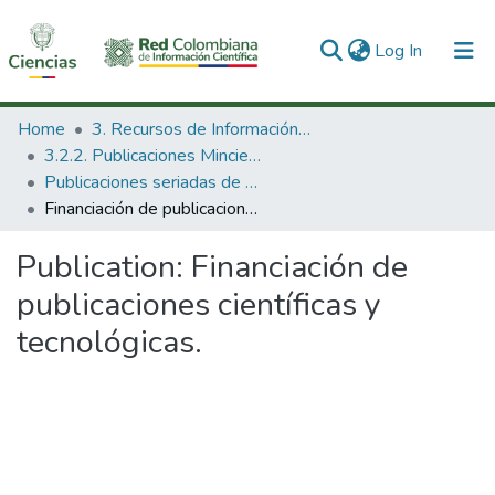
(current)
Log In
Communities & Collections
Home
3. Recursos de Información Científica y Tecnológica
3.2.2. Publicaciones Minciencias
All of DSpace
Publicaciones seriadas de Minciencias
Financiación de publicaciones científicas y tecnológicas.
Statistics
Publication:
Financiación de
publicaciones científicas y
tecnológicas.