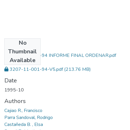
No
Files
Thumbnail
3207-11-001-94 INFORME FINAL ORDENAR.pdf
Available
(14.64 MB)
3207-11-001-94-V5.pdf
(213.76 MB)
Date
1995-10
Authors
Cajiao R., Francisco
Parra Sandoval, Rodrigo
Castañeda B. , Elsa