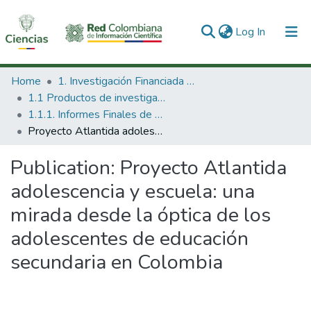
(current)
Log In
Communities & Collections
Home
1. Investigación Financiada con Recursos Públicos
1.1 Productos de investigación
All of DSpace
1.1.1. Informes Finales de Proyectos de Investigación
Proyecto Atlantida adolescencia y escuela: una mirada desde la óptica de los adolescentes de educación secundaria en Colombia
Statistics
Publication:
Proyecto Atlantida
adolescencia y escuela: una
mirada desde la óptica de los
adolescentes de educación
secundaria en Colombia