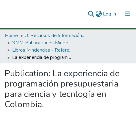
(current)
Log In
Communities & Collections
Home
3. Recursos de Información Científica y Tecnológica
3.2.2. Publicaciones Minciencias
All of DSpace
Libros Minciencias - Referenciales
La experiencia de programación presupuestaria para ciencia y tecnlogía en Colombia.
Statistics
Publication:
La experiencia de
programación presupuestaria
para ciencia y tecnlogía en
Colombia.