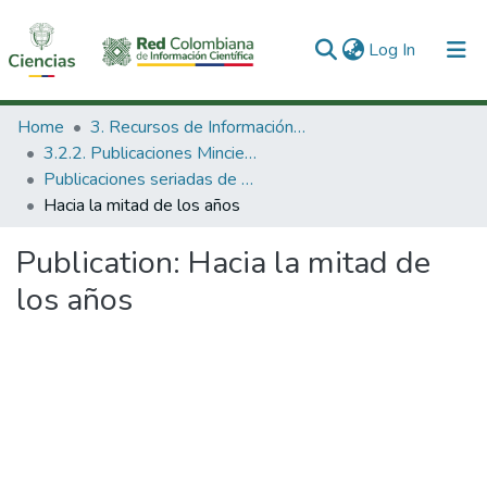
(current)
Log In
Communities & Collections
Home
3. Recursos de Información Científica y Tecnológica
3.2.2. Publicaciones Minciencias
All of DSpace
Publicaciones seriadas de Minciencias
Hacia la mitad de los años
Statistics
Publication:
Hacia la mitad de
los años